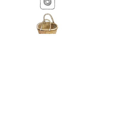
MY BASKET
ABOUT US
هاتف.
07539 880641
alison@alisondaviesminiatures.co.uk