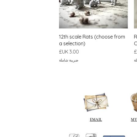
العرض السريع
12th scale Rats (choose from
R
a selection)
C
السعر
ة
ضريبة شاملة
EMAIL
MY