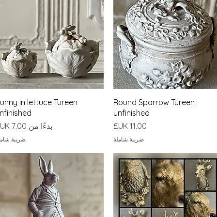
العرض السريع
العرض السريع
unny in lettuce Tureen
Round Sparrow Tureen
nfinished
unfinished
السعر
سعر البيع
بدءًا من
ضريبة شاملة
ضريبة شامل