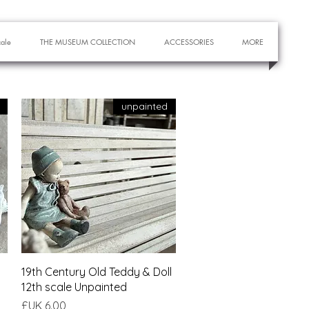
cale
THE MUSEUM COLLECTION
ACCESSORIES
MORE
unpainted
العرض السريع
19th Century Old Teddy & Doll
12th scale Unpainted
السعر