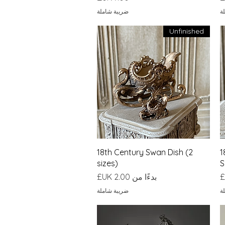
ة
ضريبة شاملة
Unfinished
العرض السريع
18th Century Swan Dish (2
1
sizes)
S
سعر البيع
بدءًا من
ة
ضريبة شاملة