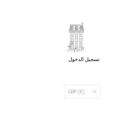
تسجيل الدخول
GBP (£)