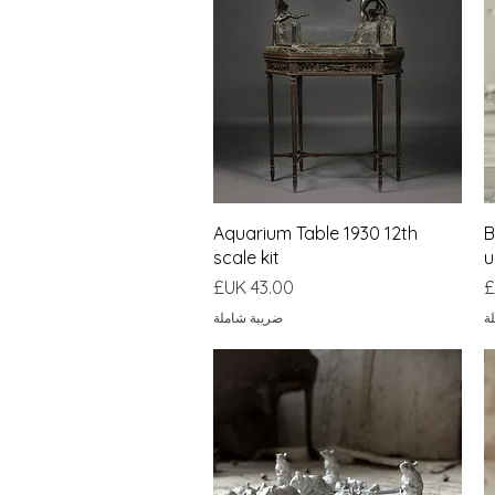
العرض السريع
Aquarium Table 1930 12th
B
scale kit
u
السعر
ة
ضريبة شاملة