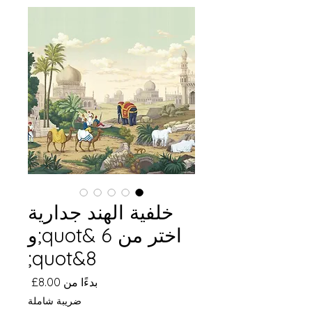
خلفية الهند جدارية
اختر من 6 &quot;و
8&quot;
سعر
بدءًا من
8.00£
البيع
ضريبة شاملة