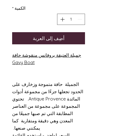
الكمية
*
أضِف إلى العربة
جميلة العتيقة بروفانس منقوشة حافة
Gavy Boat
الجميلة حافة متموجة وزخارف على
الحدود تجعلها جزءًا من مجموعة أدوات
المائدة Antique Provence. تحتوي
المجموعة على مجموعة من العناصر
المطابقة التي تم صبها جميعًا من
المعدن وهي دقيقة ومتقاربة كما
يمكنني صنعها.
السعر لواحد - استخدم القائمة