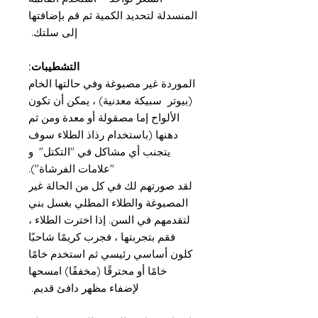
المنسدلة لتحديد الكمية ثم قم بإضافتها
إلى سلتك.
التشطيبات:
الموردة غير مصبوغة وفي حالتها الخام
(بيوتر سبيكة معدنية) ، يمكن أن تكون
الألواح إما مصقولة أو معدة ومن ثم
دهنها (باستخدام رذاذ الطلاء سوف
يتجنب أي مشاكل في "التكتل" و
"علامات الفرشاة").
لقد صورتهم لك في كل من الحالة غير
المصبوغة والطلاء المطلي بغسل بني
لتقدمهم في السن. إذا اخترت الطلاء ،
فقم بتجربتها ، فجرب كريمًا شاحبًا
كلون أساسي رئيسي ثم استخدم خامًا
خامًا أو محترقًا (مخففًا) امسحها
لإضفاء مظهر دافئ قديم.